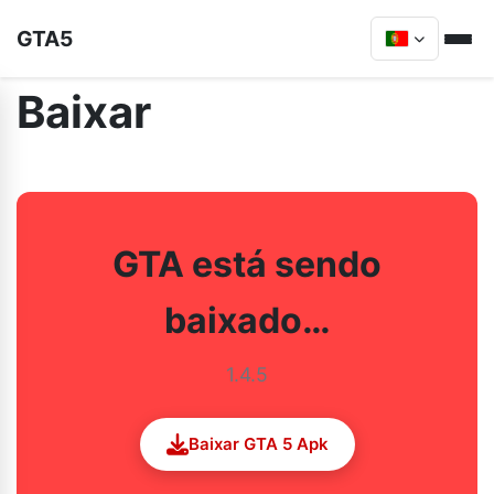
GTA5
Baixar
GTA está sendo
baixado…
1.4.5
Baixar GTA 5 Apk